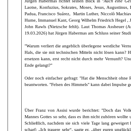
Jürgen Habermas richtet seinen Blick in "
Auch eine Ges
Laotse, Konfuzius, Sokrates, Moses, Jesus, Augustinu
Padua, Francisco Suárez, Martin Luther, Niccolò Machia
Hume, Immanuel Kant, Georg Wilhelm Friedrich Hegel , J
John Rawls (Nietzsche fehlt). Laut Thomas Assheuer (
19.03.2026) hat Jürgen Habermas am Schluss seiner Studie
"Warum verliert die angeblich überlegene westliche Vern
Hals, die sie mit technischen Mitteln nicht lösen kann? H
ersetzen kann, erst recht nicht durch mehr Vernunft? Und
Ende gelangt?"
Oder noch einfacher gefragt: "Hat die Menschheit ohne Re
beantworten. "Felsen des Himmels" kann dabei Impulse g
Über Franz von Assisi wurde berichtet: "Doch das Volk,
Mannes Gottes so sehr, dass es ihm nicht zuhören wollte
Schließlich, nachdem sie sich viele Tage lang geweigert 
scharf: „Ich trauere sehr“, sagte er, „über euren unglüc