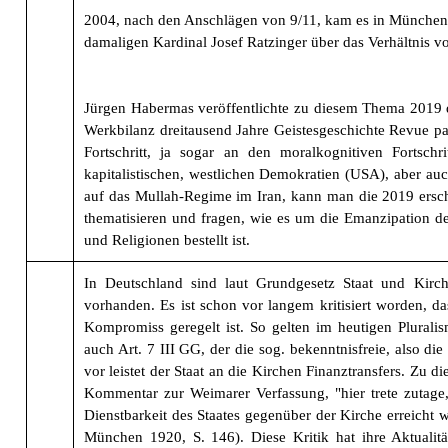
2004, nach den Anschlägen von 9/11, kam es in München
damaligen Kardinal Josef Ratzinger über das Verhältnis vo
Jürgen Habermas veröffentlichte zu diesem Thema 2019 
Werkbilanz dreitausend Jahre Geistesgeschichte Revue pa
Fortschritt, ja sogar an den moralkognitiven Fortsc
kapitalistischen, westlichen Demokratien (USA), aber au
auf das Mullah-Regime im Iran, kann man die 2019 ersch
thematisieren und fragen, wie es um die Emanzipation 
und Religionen bestellt ist.
In Deutschland sind laut Grundgesetz Staat und Kirch
vorhanden. Es ist schon vor langem kritisiert worden, d
Kompromiss geregelt ist. So gelten im heutigen Pluralism
auch Art. 7 III GG, der die sog. bekenntnisfreie, also d
vor leistet der Staat an die Kirchen Finanztransfers. Zu di
Kommentar zur Weimarer Verfassung, "hier trete zutage,
Dienstbarkeit des Staates gegenüber der Kirche erreicht
München 1920, S. 146). Diese Kritik hat ihre Aktualitä