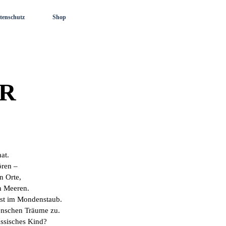
tenschutz
Shop
R
Monat.
ören –
n Orte,
n Meeren.
gst im Mondenstaub.
menschen Träume zu.
ssisches Kind?