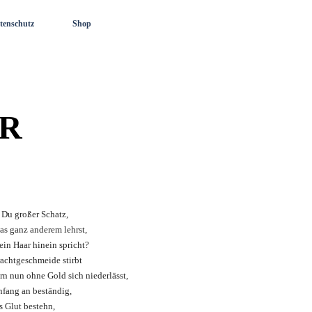
tenschutz
Shop
R
 Du großer Schatz,
as ganz anderem lehrst,
ein Haar hinein spricht?
rachtgeschmeide stirbt
rn nun ohne Gold sich niederlässt,
nfang an beständig,
s Glut bestehn,