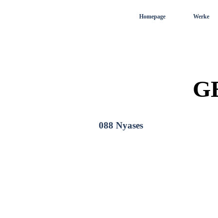
Direkt zum Seiteninhalt
Homepage
Werke
G
088 Nyases