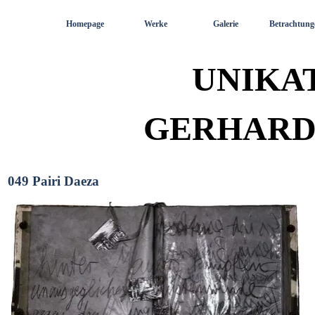
Direkt zum Seiteninhalt
Homepage
Werke
Galerie
Betrachtung
UNIKA
GERHARD
049 Pairi Daeza