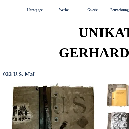
Direkt zum Seiteninhalt
Homepage
Werke
Galerie
Betrachtung
UNIKA
GERHARD
033 U.S. Mail