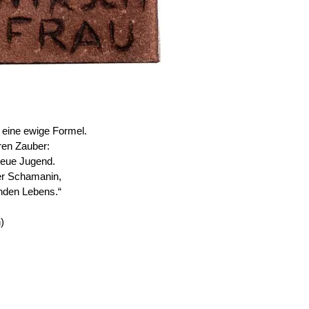
eine ewige Formel.
ren Zauber:
neue Jugend.
er Schamanin,
lnden Lebens.“
)